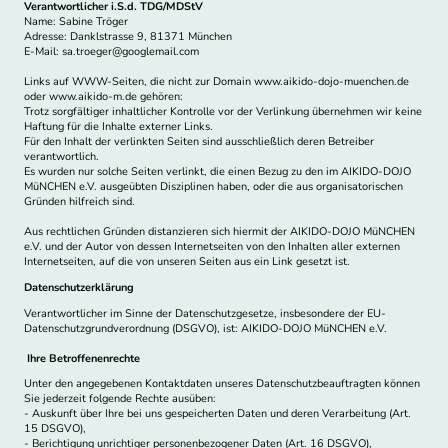
Verantwortlicher i.S.d. TDG/MDStV
Name: Sabine Tröger
Adresse: Danklstrasse 9, 81371 München
E-Mail: sa.troeger@googlemail.com
Links auf WWW-Seiten, die nicht zur Domain www.aikido-dojo-muenchen.de
oder www.aikido-m.de gehören:
Trotz sorgfältiger inhaltlicher Kontrolle vor der Verlinkung übernehmen wir keine
Haftung für die Inhalte externer Links.
Für den Inhalt der verlinkten Seiten sind ausschließlich deren Betreiber
verantwortlich.
Es wurden nur solche Seiten verlinkt, die einen Bezug zu den im AIKIDO-DOJO
MüNCHEN e.V. ausgeübten Disziplinen haben, oder die aus organisatorischen
Gründen hilfreich sind.
Aus rechtlichen Gründen distanzieren sich hiermit der AIKIDO-DOJO MüNCHEN
e.V. und der Autor von dessen Internetseiten von den Inhalten aller externen
Internetseiten, auf die von unseren Seiten aus ein Link gesetzt ist.
Datenschutzerklärung
Verantwortlicher im Sinne der Datenschutzgesetze, insbesondere der EU-
Datenschutzgrundverordnung (DSGVO), ist: AIKIDO-DOJO MüNCHEN e.V.
Ihre Betroffenenrechte
Unter den angegebenen Kontaktdaten unseres Datenschutzbeauftragten können
Sie jederzeit folgende Rechte ausüben:
- Auskunft über Ihre bei uns gespeicherten Daten und deren Verarbeitung (Art.
15 DSGVO),
- Berichtigung unrichtiger personenbezogener Daten (Art. 16 DSGVO),